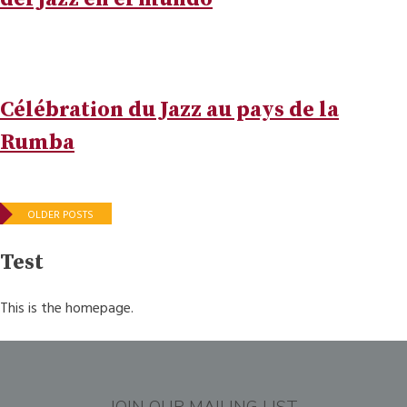
Célébration du Jazz au pays de la
Rumba
Posts
OLDER POSTS
navigation
Test
This is the homepage.